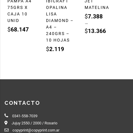
PAMPA A4
IBICRAFT
JET
75GRS X
OPALINA
MATELINA
CAJA 10
LISA
$
7.388
UNID
DIAMOND –
–
A4 –
$
68.147
$
13.366
240GRS –
10 HOJAS
$
2.119
CONTACTO
0341-558-7039
Jujuy 2550 / 2000 / Rosario
copyprint@copyprint.com.ar