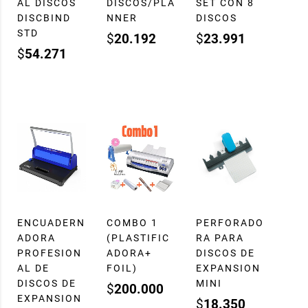
AL DISCOS
DISCOS/PLA
SET CON 8
DISCBIND
NNER
DISCOS
STD
$
20.192
$
23.991
$
54.271
ENCUADERN
COMBO 1
PERFORADO
ADORA
(PLASTIFIC
RA PARA
PROFESION
ADORA+
DISCOS DE
AL DE
FOIL)
EXPANSION
DISCOS DE
MINI
$
200.000
EXPANSION
$
18.350