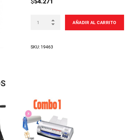
$
54.271
AÑADIR AL CARRITO
SKU:
19463
OS