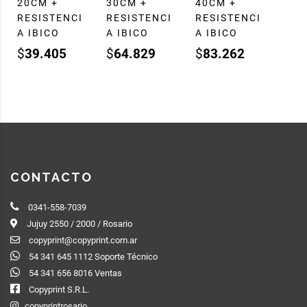
20CM +
30CM +
40CM +
RESISTENCI
RESISTENCI
RESISTENCI
A IBICO
A IBICO
A IBICO
$
39.405
$
64.829
$
83.262
CONTACTO
0341-558-7039
Jujuy 2550 / 2000 / Rosario
copyprint@copyprint.com.ar
54 341 645 1112 Soporte Técnico
54 341 656 8016 Ventas
Copyprint S.R.L.
copyprintrosario