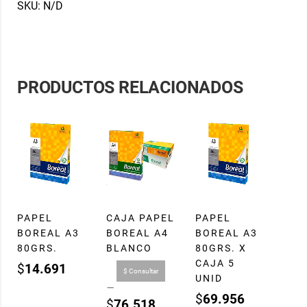
SKU:
N/D
PRODUCTOS RELACIONADOS
PAPEL
CAJA PAPEL
PAPEL
BOREAL A3
BOREAL A4
BOREAL A3
80GRS.
BLANCO
80GRS. X
CAJA 5
$
14.691
$ Consultar
UNID
–
$
69.956
$
76.518