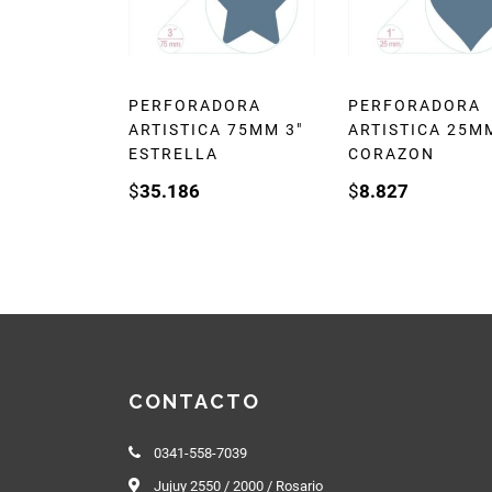
PERFORADORA
PERFORADORA
ARTISTICA 75MM 3″
ARTISTICA 25MM
ESTRELLA
CORAZON
$
35.186
$
8.827
CONTACTO
0341-558-7039
Jujuy 2550 / 2000 / Rosario