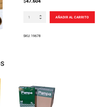
$
47.604
AÑADIR AL CARRITO
SKU:
19678
OS