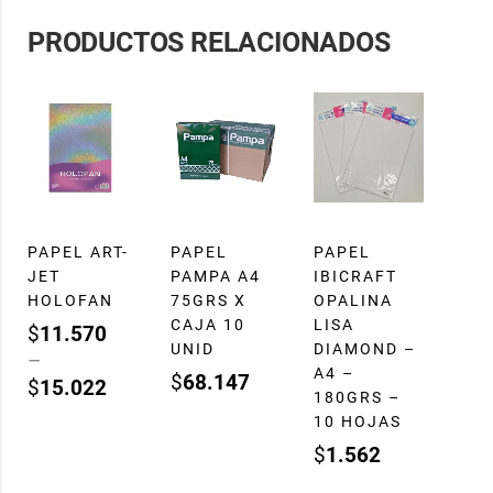
PRODUCTOS RELACIONADOS
PAPEL ART-
PAPEL
PAPEL
JET
PAMPA A4
IBICRAFT
HOLOFAN
75GRS X
OPALINA
CAJA 10
LISA
$
11.570
UNID
DIAMOND –
–
A4 –
$
68.147
$
15.022
180GRS –
10 HOJAS
$
1.562