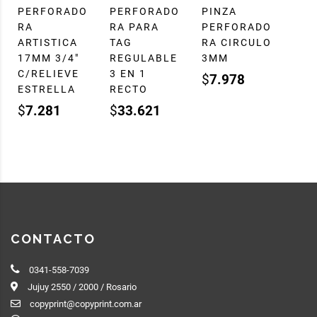
PERFORADO
PERFORADO
PINZA
RA
RA PARA
PERFORADO
ARTISTICA
TAG
RA CIRCULO
17MM 3/4″
REGULABLE
3MM
C/RELIEVE
3 EN 1
$
7.978
ESTRELLA
RECTO
$
7.281
$
33.621
CONTACTO
0341-558-7039
Jujuy 2550 / 2000 / Rosario
copyprint@copyprint.com.ar