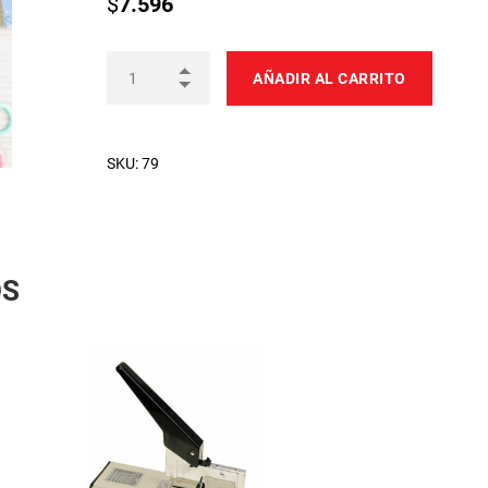
$
7.596
AÑADIR AL CARRITO
SKU:
79
OS