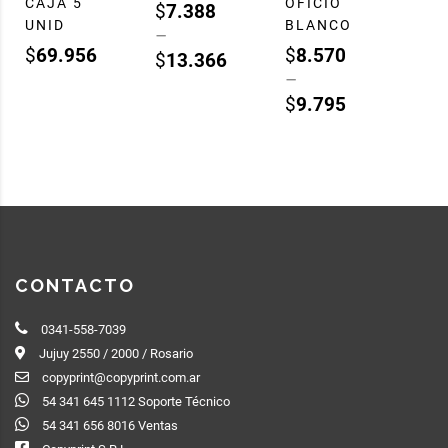
CAJA 5
OFICIO
$
7.388
UNID
BLANCO
–
$
69.956
$
8.570
$
13.366
–
$
9.795
CONTACTO
0341-558-7039
Jujuy 2550 / 2000 / Rosario
copyprint@copyprint.com.ar
54 341 645 1112 Soporte Técnico
54 341 656 8016 Ventas