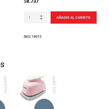
$
8.737
AÑADIR AL CARRITO
SKU:
19013
OS